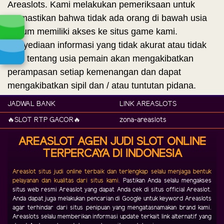
Areaslots. Kami melakukan pemeriksaan untuk
memastikan bahwa tidak ada orang di bawah usia
hukum memiliki akses ke situs game kami.
Penyediaan informasi yang tidak akurat atau tidak
jujur tentang usia pemain akan mengakibatkan
perampasan setiap kemenangan dan dapat
mengakibatkan sipil dan / atau tuntutan pidana.
JADWAL BANK
LINK AREASLOTS
🔥SLOT RTP GACOR🔥
zona-areaslots
AREASLOT AGEN JUDI SLOT ONLINE
TERPERCAYA DI INDONESIA
Areaslot situs judi online terbaik dan terlengkap selalu menjaga bentuk
pelayanan dan kualitas dari situs kami.
Pastikan Anda selalu mengakses
situs web resmi Areaslot yang dapat Anda cek di situs official Areaslot.
Anda dapat juga melakukan pencarian di Google untuk keyword Areaslots
agar terhindar dari situs penipuan yang mengatasnamakan brand kami.
Areaslots selalu memberikan informasi update terkait link alternatif yang