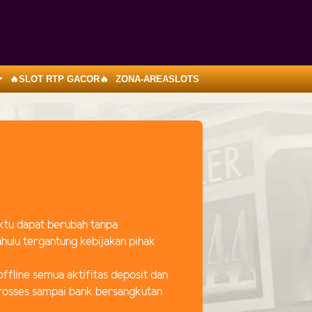
🔥SLOT RTP GACOR🔥
ZONA-AREASLOTS
tu dapat berubah tanpa
hulu tergantung kebijakan pihak
ffline semua aktifitas deposit dan
prosses sampai bank bersangkutan