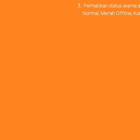
Perhatikan status warna a
Normal, Merah Offline, Ku