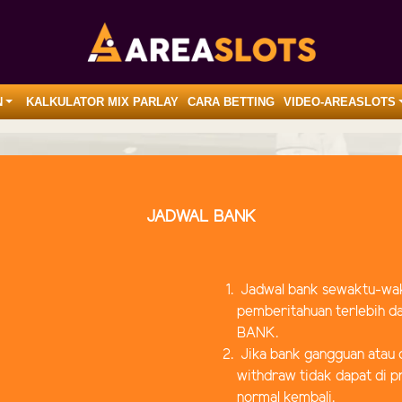
N
KALKULATOR MIX PARLAY
CARA BETTING
VIDEO-AREASLOTS
JADWAL BANK
Jadwal bank sewaktu-wak
pemberitahuan terlebih da
BANK.
Jika bank gangguan atau o
withdraw tidak dapat di 
normal kembali.