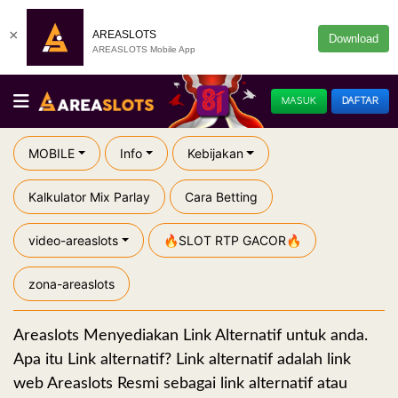
×
AREASLOTS
Download
AREASLOTS Mobile App
MASUK
DAFTAR
MOBILE
Info
Kebijakan
Kalkulator Mix Parlay
Cara Betting
video-areaslots
🔥SLOT RTP GACOR🔥
zona-areaslots
Areaslots Menyediakan Link Alternatif untuk anda.
Apa itu Link alternatif? Link alternatif adalah link
web Areaslots Resmi sebagai link alternatif atau