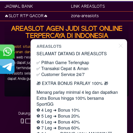
JADWAL BANK
LINK AREASLOTS
🔥SLOT RTP GACOR🔥
zona-areaslots
AREASLOT AGEN JUDI SLOT ONLINE
TERPERCAYA DI INDONESIA
AREASLOTS
Areaslot situs judi online terbaik dan terlengkap selalu menjaga bentuk
pelayanan dan kualitas dari situs kami.
Pastikan Anda selalu mengakses
SELAMAT DATANG DI AREASLOTS
situs web resmi Areaslot yang dapat Anda cek di situs official Areaslot.
✅ Pilihan Game Terlengkap
Anda dapat juga melakukan pencarian di Google untuk keyword Areaslots
✅ Transaksi Cepat & Aman
agar terhindar dari situs penipuan yang mengatasnamakan brand kami.
✅ Customer Service 24/7
Areaslots selalu memberikan informasi update terkait link alternatif yang
dapat Anda gunakan untuk mengakses situs web kami.
🎁 EXTRA BONUS PARLAY 100% 🎁
Menang parlay minimal 4 leg dan dapatkan
Extra Bonus hingga 100% bersama
SportGG
⚽️ 4 Leg ➜ Bonus 10%
Dukungan Perangkat :
Keamanan Terjamin :
⚽️ 5 Leg ➜ Bonus 20%
⚽️ 6 Leg ➜ Bonus 40%
⚽️ 7 Leg ➜ Bonus 60%
Lisensi :