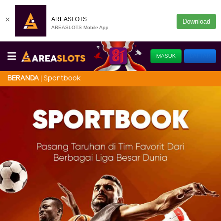
×
AREASLOTS
Download
AREASLOTS Mobile App
MASUK
DAFTAR
Sportbook
BERANDA