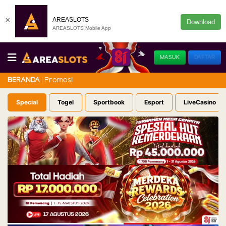
×
AREASLOTS
Download
AREASLOTS Mobile App
MASUK
DAFTAR
Promosi
BERANDA
Special
Togel
Sportbook
Esport
LiveCasino